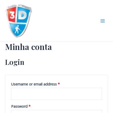
Ir
Required
Required
Mai
para
Men
o
conteúdo
Minha conta
Login
Username or email address
*
Password
*