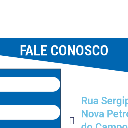
FALE CONOSCO
Rua Sergip
Nova Petr
do Campo/