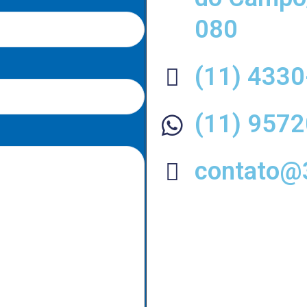
080
(11) 433
(11) 957
contato@