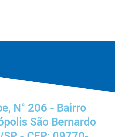
e, N° 206 - Bairro
ópolis São Bernardo
SP - CEP: 09770-