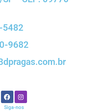
0-5482
20-9682
3dpragas.com.br
F
I
a
n
c
s
Siga-nos